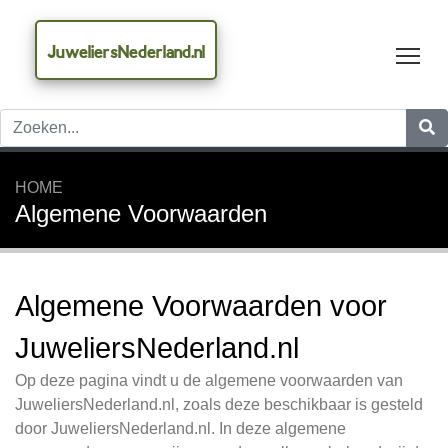
JuweliersNederland.nl
Tog
HOME
Algemene Voorwaarden
Algemene Voorwaarden voor
JuweliersNederland.nl
Op deze pagina vindt u de algemene voorwaarden van
JuweliersNederland.nl, zoals deze beschikbaar is gesteld
door JuweliersNederland.nl. In deze algemene