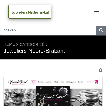
JuweliersNederland.nl
Tog
HOME
CATEGORIEËN
Juweliers Noord-Brabant