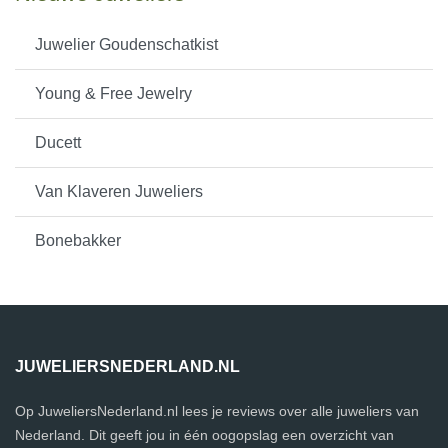
Juwelier Goudenschatkist
Young & Free Jewelry
Ducett
Van Klaveren Juweliers
Bonebakker
JUWELIERSNEDERLAND.NL
Op JuweliersNederland.nl lees je reviews over alle juweliers van
Nederland. Dit geeft jou in één oogopslag een overzicht van