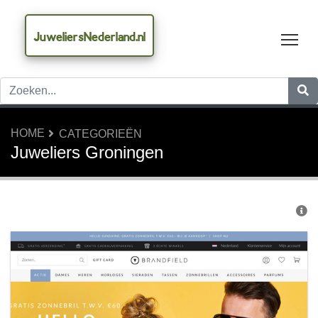
JuweliersNederland.nl
Tog
HOME
CATEGORIEËN
Juweliers Groningen