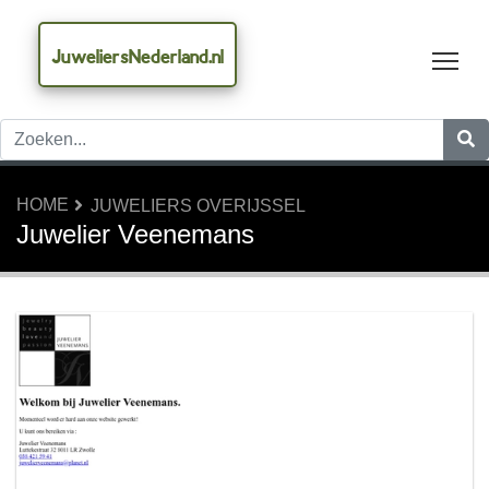
JuweliersNederland.nl
Tog
HOME
JUWELIERS OVERIJSSEL
Juwelier Veenemans