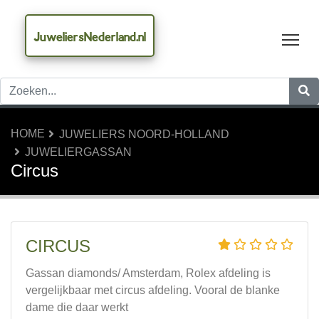
JuweliersNederland.nl
Tog
HOME
JUWELIERS NOORD-HOLLAND
JUWELIERGASSAN
Circus
CIRCUS
Gassan diamonds/ Amsterdam, Rolex afdeling is
vergelijkbaar met circus afdeling. Vooral de blanke
dame die daar werkt