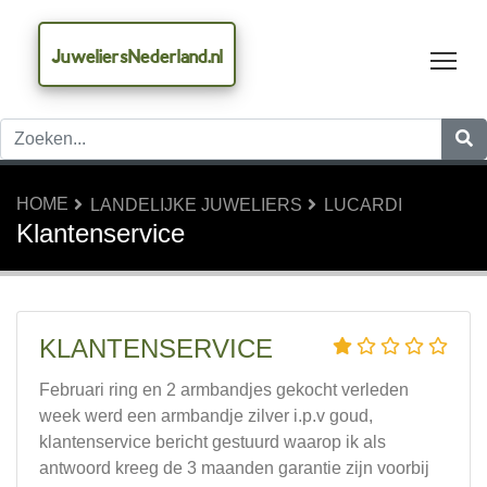
JuweliersNederland.nl
Tog
HOME
LANDELIJKE JUWELIERS
LUCARDI
Klantenservice
KLANTENSERVICE
Februari ring en 2 armbandjes gekocht verleden
week werd een armbandje zilver i.p.v goud,
klantenservice bericht gestuurd waarop ik als
antwoord kreeg de 3 maanden garantie zijn voorbij