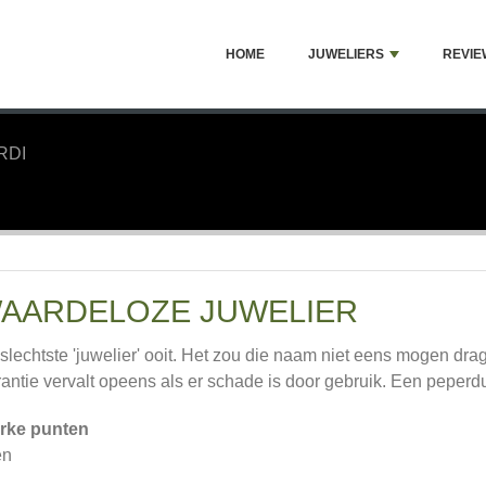
HOME
JUWELIERS
REVIE
RDI
AARDELOZE JUWELIER
slechtste 'juwelier' ooit. Het zou die naam niet eens mogen dr
antie vervalt opeens als er schade is door gebruik. Een pep
rke punten
en