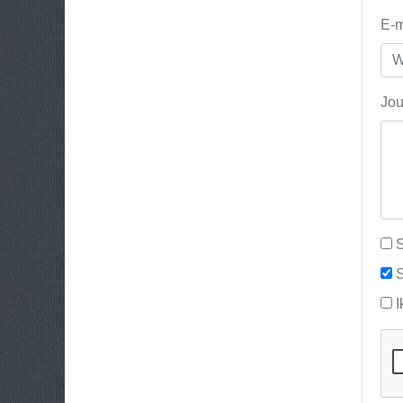
E-m
Jou
S
S
I