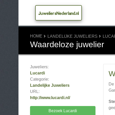
JuweliersNederland.nl
HOME
LANDELIJKE JUWELIERS
LUCA
Waardeloze juwelier
Juweliers:
W
Lucardi
Categorie:
De 
Landelijke Juweliers
Gar
URL:
http://www.lucardi.nl/
Ste
ge
Bezoek Lucardi