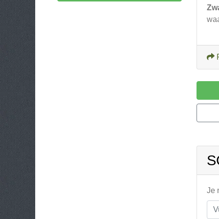
Zw
waa
S
Je