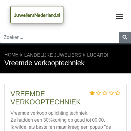
JuweliersNederland.nl
Tog
HOME
LANDELIJKE JUWELIERS
LUCARDI
Vreemde verkooptechniek
VREEMDE
VERKOOPTECHNIEK
Vreemde verkoop oplichting techniek.
Ze hadden een 30%korting op goud tot 00.00.
Ik wilde iets bestellen maar kreeg een popup "de