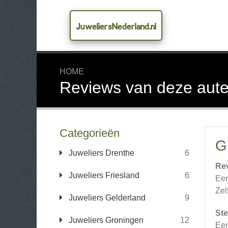
JuweliersNederland.nl
HOME
Reviews van deze aute
Categorieën
G
Juweliers Drenthe
6
Re
Juweliers Friesland
6
Een
Zel
Juweliers Gelderland
9
Ste
Juweliers Groningen
12
Een