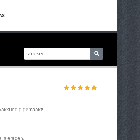
WS
 vakkundig gemaakt!
, sieraden.