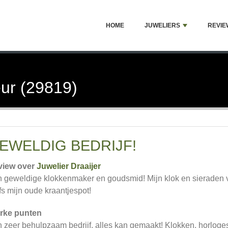
HOME
JUWELIERS
REVIE
ur (29819)
EWELDIG BEDRIJF!
view over
Juwelier Draaijer
 geweldige klokkenmaker en goudsmid! Mijn klok en sieraden
fs mijn oude kraantjespot!
rke punten
 zeer behulpzaam bedrijf, alles kan gemaakt! Klokken, horloges