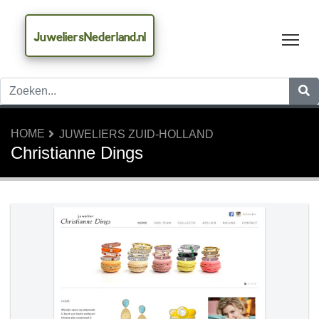
JuweliersNederland.nl
Tog
HOME
JUWELIERS ZUID-HOLLAND
Christianne Dings